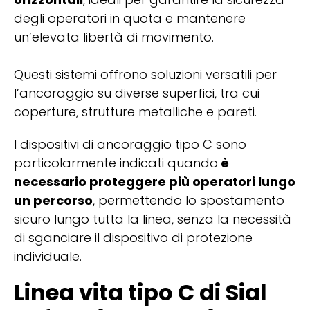
degli operatori in quota e mantenere
un’elevata libertà di movimento.
Questi sistemi offrono soluzioni versatili per
l’ancoraggio su diverse superfici, tra cui
coperture, strutture metalliche e pareti.
I dispositivi di ancoraggio tipo C sono
particolarmente indicati quando
è
necessario proteggere più operatori lungo
un percorso
, permettendo lo spostamento
sicuro lungo tutta la linea, senza la necessità
di sganciare il dispositivo di protezione
individuale.
Linea vita tipo C di Sial