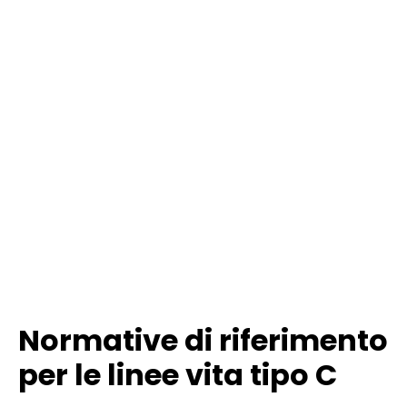
SMARTLINE®
Smartline® è un dispositivo progettato per
essere fissato direttamente alla struttura, ed è
dotato di dissipatore di energia che riduce le
sollecitazioni in caso di caduta.
FLEXLINE®FAST
Flexline® Fast offre un sistema di ancoraggio
flessibile e modulabile, ideale per installazioni su
strutture metalliche, che garantisce sicurezza e
facilità di installazione.
Normative di riferimento
per le linee vita tipo C