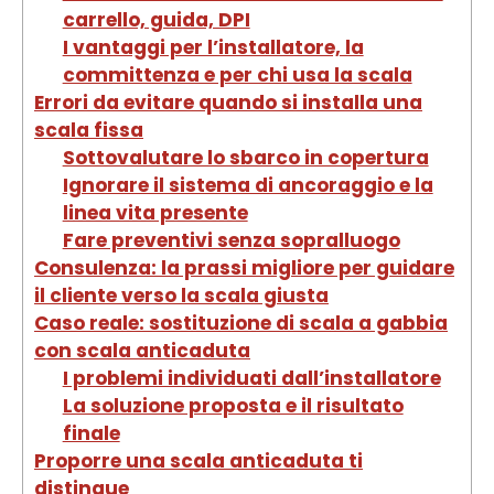
carrello, guida, DPI
I vantaggi per l’installatore, la
committenza e per chi usa la scala
Errori da evitare quando si installa una
scala fissa
Sottovalutare lo sbarco in copertura
Ignorare il sistema di ancoraggio e la
linea vita presente
Fare preventivi senza sopralluogo
Consulenza: la prassi migliore per guidare
il cliente verso la scala giusta
Caso reale: sostituzione di scala a gabbia
con scala anticaduta
I problemi individuati dall’installatore
La soluzione proposta e il risultato
finale
Proporre una scala anticaduta ti
distingue