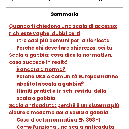
Sommario
Quando ti chiedono una scala di accesso:
richieste vaghe, dubbi certi
I tre casi più comuni per la richiesta
Perché chi deve fare chiarezza, sei tu
Scala a gabbia: cosa dice la normativa,
cosa succede in realtà
È ancora a norma?
Perché USA e Comunità Europea hanno
abolito la scala a gabbia?
I limiti pratici e i rischi residui della
scala a gabbia
Scala anticaduta: perché è un sistema più
sicuro e moderno della scala a gabbia
Cosa dice la normativa EN 353-1
Come funziona una scala anticaduta: