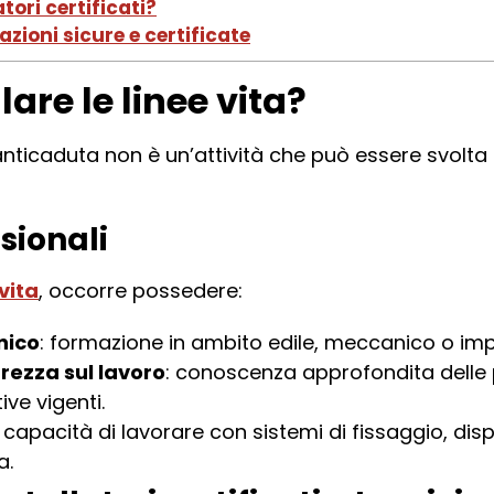
tori certificati?
lazioni sicure e certificate
lare le linee vita?
i anticaduta non è un’attività che può essere svolt
sionali
 vita
, occorre possedere:
nico
: formazione in ambito edile, meccanico o impi
rezza sul lavoro
: conoscenza approfondita delle 
ve vigenti.
: capacità di lavorare con sistemi di fissaggio, dis
a.