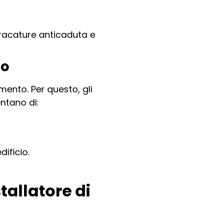
bracature anticaduta e
uo
mento. Per questo, gli
ntano di:
dificio.
tallatore di