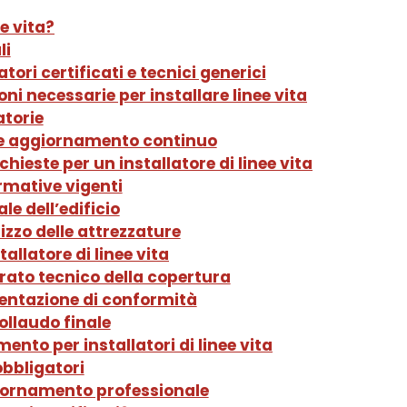
ee vita?
li
atori certificati e tecnici generici
ioni necessarie per installare linee vita
atorie
e aggiornamento continuo
ieste per un installatore di linee vita
rmative vigenti
le dell’edificio
lizzo delle attrezzature
allatore di linee vita
rato tecnico della copertura
entazione di conformità
collaudo finale
nto per installatori di linee vita
obbligatori
giornamento professionale