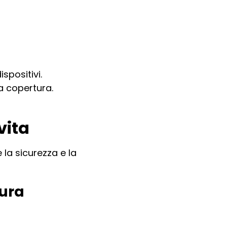
spositivi.
la copertura.
vita
 la sicurezza e la
tura