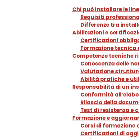
Chi può installare le lin
Requisiti professiona
Differenze tra install
Abilitazioni e certificaz
Certificazioni obblig
Formazione tecnica 
Competenze tecniche rich
Conoscenza delle no
Valutazione struttura
Abilità pratiche e uti
Responsabilità di un inst
Conformità all’elabo
Rilascio della docum
Test di resistenza e 
Formazione e aggiorname
Corsi di formazione 
Certificazioni di ag