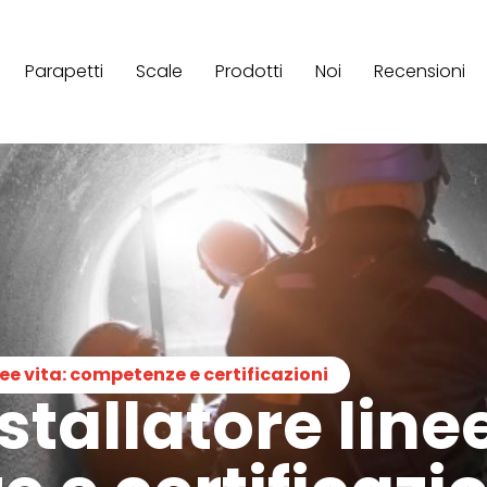
Parapetti
Scale
Prodotti
Noi
Recensioni
nee vita: competenze e certificazioni
stallatore linee