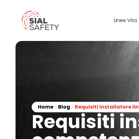
Linee Vita
Home
»
Blog
»
Requisiti installatore li
Requisiti in