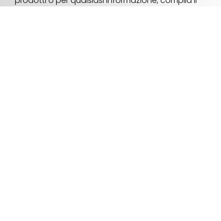
prodotti o per qualsiasi informazione, compila il
modulo con i tuoi dati o chiamaci direttamente
allo 030 9975094.