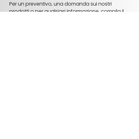
Per un preventivo, una domanda sui nostri
prodotti o per qualsiasi informazione, compila il
modulo con i tuoi dati o chiamaci direttamente
allo 030 9975094.