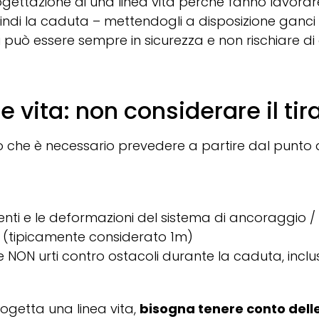
ogettazione di una linea vita perché fanno lavorar
uindi la caduta – mettendogli a disposizione ganc
cui può essere sempre in sicurezza e non rischiare di
ee vita: non considerare il tir
azio che è necessario prevedere a partire dal punto
amenti e le deformazioni del sistema di ancoraggio 
a (tipicamente considerato 1m)
NON urti contro ostacoli durante la caduta, incluso
ogetta una linea vita,
bisogna tenere conto delle