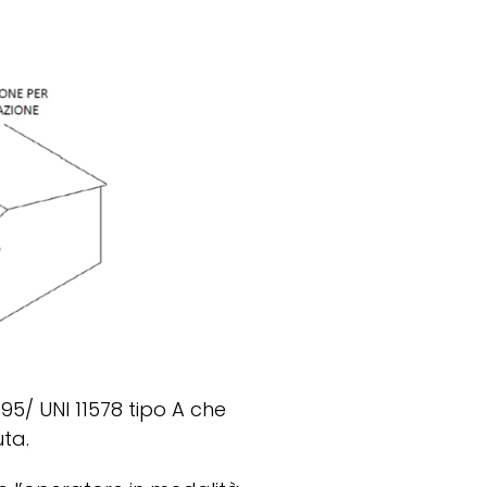
795/ UNI 11578 tipo A che
uta.