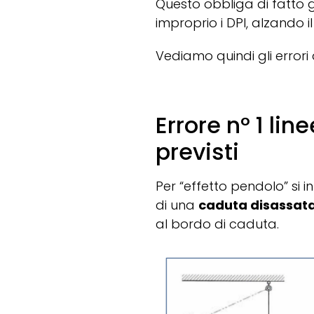
Questo obbliga di fatto g
improprio i DPI, alzando i
Vediamo quindi gli errori 
Errore n° 1 li
previsti
Per “effetto pendolo” si i
di una
caduta disassat
al bordo di caduta.