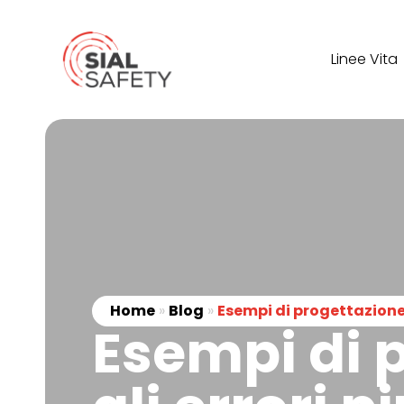
Linee Vita
Home
»
Blog
»
Esempi di progettazione l
Esempi di p